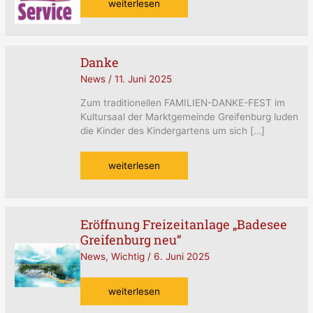
weiterlesen
Danke
Danke
News
/
11. Juni 2025
Zum traditionellen FAMILIEN-DANKE-FEST im
Kultursaal der Marktgemeinde Greifenburg luden
die Kinder des Kindergartens um sich […]
weiterlesen
Eröffnung Freizeitanlage „Badesee
Eröffnung
Greifenburg neu“
Freizeitanlage
„Badesee
News
,
Wichtig
/
6. Juni 2025
Greifenburg
neu“
weiterlesen