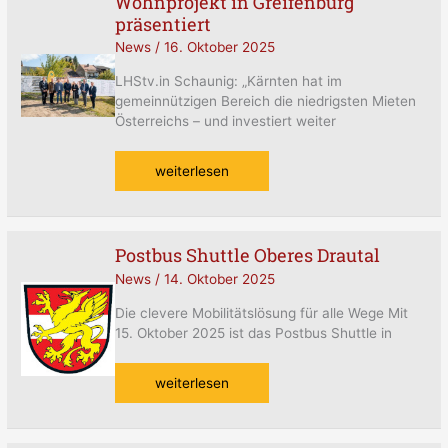
Wohnprojekt in Greifenburg
Zukunft:
präsentiert
Neues
News
/
16. Oktober 2025
Wohnprojekt
in
LHStv.in Schaunig: „Kärnten hat im
Greifenburg
gemeinnützigen Bereich die niedrigsten Mieten
präsentiert
Österreichs – und investiert weiter
weiterlesen
Postbus Shuttle Oberes Drautal
Postbus
Shuttle
News
/
14. Oktober 2025
Oberes
Die clevere Mobilitätslösung für alle Wege Mit
Drautal
15. Oktober 2025 ist das Postbus Shuttle in
weiterlesen