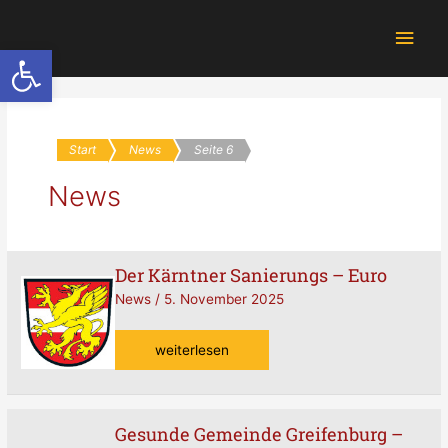
Zum
Hau
Inhalt
Werkzeugleiste öffnen
springen
Start
News
Seite 6
News
Der Kärntner Sanierungs – Euro
Der
Kärntner
News
/
5. November 2025
Sanierungs
–
weiterlesen
Euro
Gesunde Gemeinde Greifenburg –
Gesunde