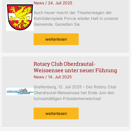
PORCIA
News
/
24. Juli 2025
Auch heuer macht der Theaterwagen der
Komödienspiele Porcia wieder Halt in unserer
Gemeinde. Genießen Sie
weiterlesen
Rotary Club Oberdrautal-
Rotary
Weissensee unter neuer Führung
Club
Oberdrautal-
News
/
14. Juli 2025
Weissensee
unter
Greifenburg, 12. Juli 2025 – Der Rotary Club
neuer
Oberdrautal-Weissensee hat Ende Juni den
Führung
turnusmäßigen Präsidentenwechsel
weiterlesen