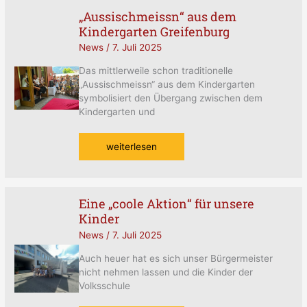
„Aussischmeissn“ aus dem
„Aussischmeissn“
Kindergarten Greifenburg
aus
dem
News
/
7. Juli 2025
Kindergarten
Greifenburg
Das mittlerweile schon traditionelle
„Aussischmeissn“ aus dem Kindergarten
symbolisiert den Übergang zwischen dem
Kindergarten und
weiterlesen
Eine „coole Aktion“ für unsere
Eine
Kinder
„coole
Aktion“
News
/
7. Juli 2025
für
unsere
Auch heuer hat es sich unser Bürgermeister
Kinder
nicht nehmen lassen und die Kinder der
Volksschule