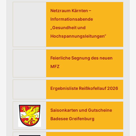
n
Netzraum Kärnten –
n
Informationsabende
a
„Gesundheit und
c
Hochspannungsleitungen“
h
:
Feierliche Segnung des neuen
MFZ
Ergebnisliste Reißkofellauf 2026
Saisonkarten und Gutscheine
Badesee Greifenburg