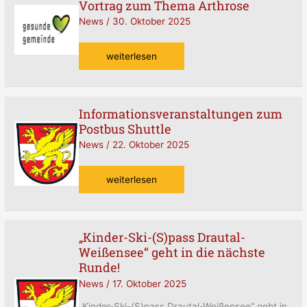
Vortrag zum Thema Arthrose
Gemeinde
Greifenburg
News
/
30. Oktober 2025
–
Vortrag
weiterlesen
zum
Thema
Arthrose
Informationsveranstaltungen zum
Informationsveranstaltungen
Postbus Shuttle
zum
Postbus
News
/
22. Oktober 2025
Shuttle
weiterlesen
„Kinder-Ski-(S)pass Drautal-
„Kinder-
Weißensee“ geht in die nächste
Ski-
(S)pass
Runde!
Drautal-
News
/
17. Oktober 2025
Weißensee“
geht
„Kinder-Ski-(S)pass Drautal-Weißensee“ geht in