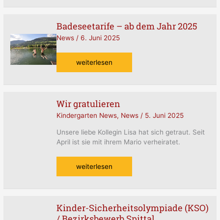
Badeseetarife – ab dem Jahr 2025
Badeseetarife
–
News
/
6. Juni 2025
ab
dem
weiterlesen
Jahr
2025
Wir gratulieren
Wir
gratulieren
Kindergarten News
,
News
/
5. Juni 2025
Unsere liebe Kollegin Lisa hat sich getraut. Seit
April ist sie mit ihrem Mario verheiratet.
weiterlesen
Kinder-Sicherheitsolympiade (KSO)
Kinder-
/ Bezirksbewerb Spittal
Sicherheitsolympiade