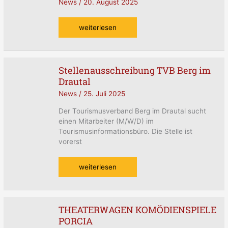
News
/
20. August 2025
alle
weiterlesen
Stellenausschreibung TVB Berg im
Stellenausschreibung
Drautal
TVB
Berg
News
/
25. Juli 2025
im
Drautal
Der Tourismusverband Berg im Drautal sucht
einen Mitarbeiter (M/W/D) im
Tourismusinformationsbüro. Die Stelle ist
vorerst
weiterlesen
THEATERWAGEN KOMÖDIENSPIELE
THEATERWAGEN
PORCIA
KOMÖDIENSPIELE