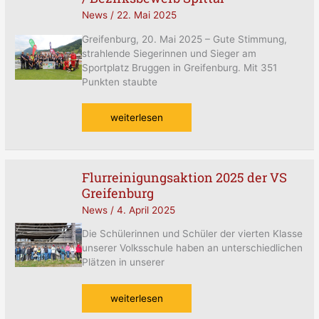
(KSO)
News
/
22. Mai 2025
/
Bezirksbewerb
Greifenburg, 20. Mai 2025 – Gute Stimmung,
Spittal
strahlende Siegerinnen und Sieger am
Sportplatz Bruggen in Greifenburg. Mit 351
Punkten staubte
weiterlesen
Flurreinigungsaktion 2025 der VS
Flurreinigungsaktion
Greifenburg
2025
der
News
/
4. April 2025
VS
Greifenburg
Die Schülerinnen und Schüler der vierten Klasse
unserer Volksschule haben an unterschiedlichen
Plätzen in unserer
weiterlesen