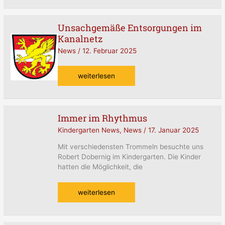
Unsachgemäße Entsorgungen im
Unsachgemäße
Kanalnetz
Entsorgungen
im
News
/
12. Februar 2025
Kanalnetz
weiterlesen
Immer im Rhythmus
Immer
im
Kindergarten News
,
News
/
17. Januar 2025
Rhythmus
Mit verschiedensten Trommeln besuchte uns
Robert Dobernig im Kindergarten. Die Kinder
hatten die Möglichkeit, die
weiterlesen