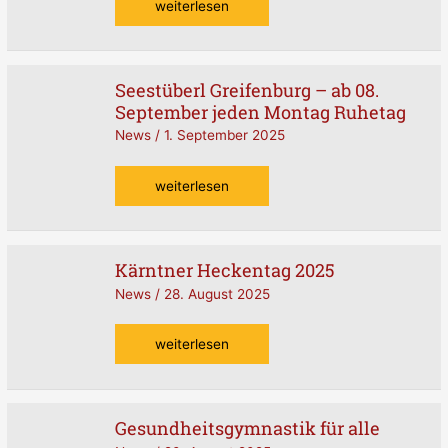
weiterlesen
Seestüberl Greifenburg – ab 08.
Seestüberl
September jeden Montag Ruhetag
Greifenburg
–
News
/
1. September 2025
ab
08.
weiterlesen
September
jeden
Montag
Ruhetag
Kärntner Heckentag 2025
Kärntner
Heckentag
News
/
28. August 2025
2025
weiterlesen
Gesundheitsgymnastik für alle
Gesundheitsgymnastik
für