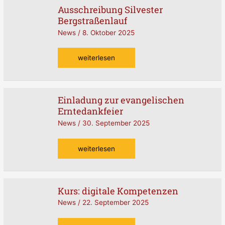
Ausschreibung Silvester
Ausschreibung
Bergstraßenlauf
Silvester
Bergstraßenlauf
News
/
8. Oktober 2025
weiterlesen
Einladung zur evangelischen
Einladung
Erntedankfeier
zur
evangelischen
News
/
30. September 2025
Erntedankfeier
weiterlesen
Kurs: digitale Kompetenzen
Kurs:
digitale
News
/
22. September 2025
Kompetenzen