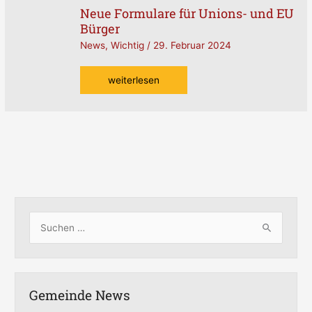
Neue Formulare für Unions- und EU
Neue
Bürger
Formulare
für
News
,
Wichtig
/
29. Februar 2024
Unions-
und
weiterlesen
EU
Bürger
S
u
c
h
Gemeinde News
e