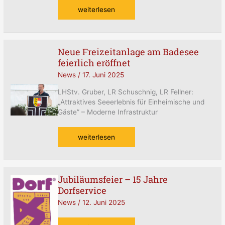
weiterlesen
Neue Freizeitanlage am Badesee
Neue
feierlich eröffnet
Freizeitanlage
am
News
/
17. Juni 2025
Badesee
feierlich
LHStv. Gruber, LR Schuschnig, LR Fellner:
eröffnet
„Attraktives Seeerlebnis für Einheimische und
Gäste” – Moderne Infrastruktur
weiterlesen
Jubiläumsfeier – 15 Jahre
Jubiläumsfeier
Dorfservice
–
15
News
/
12. Juni 2025
Jahre
Dorfservice