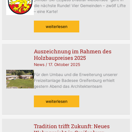
in
die nächste Runde! Vier Gemeinden – zwölf Lifte
die
– eine Karte!
nächste
Runde!
weiterlesen
Auszeichnung im Rahmen des
Auszeichnung
Holzbaupreises 2025
im
Rahmen
News
/
17. Oktober 2025
des
Holzbaupreises
Für den Umbau und die Erweiterung unserer
2025
Freizeitanlage Badesee Greifenburg erhielt
gestern Abend das Architektenteam
weiterlesen
Tradition trifft Zukunft: Neues
Tradition
trifft