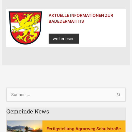
AKTUELLE INFORMATIONEN ZUR
BADEDERMATITIS
weiterlesen
S
u
Gemeinde News
c
h
e
Fertigstellung Agrarweg Schulstraße