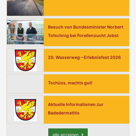
n
n
a
Besuch von Bundesminister Norbert
c
Totschnig bei Forellenzucht Jobst
h
:
20. Wasserweg – Erlebnisfest 2026
Tschüss, machts gut!
Aktuelle Informationen zur
Badedermatitis
alle anzeigen