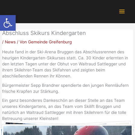
Zum
Hau
Inhalt
Werkzeugleiste öffnen
springen
Abschluss Skikurs Kindergarten
/
News
/ Von
Gemeinde Greifenburg
Heute fand in der Ski-Arena Bruggen das Abschlussrennen des
heurigen Kindergarten-Skikurses statt. Ca. 30 Kinder erlernten in
den letzten Tagen unter der Obhut von Waltraud Sattlegger und
ihrem Skilehrer-Team das Skifahren und zeigten beim
abschließenden Rennen ihr Können.
Bürgermeister Sepp Brandner spendierte den jungen Rennläufern
frische Krapfen zur Stärkung.
Ein ganz besonderes Dankeschön an dieser Stelle an das Team
unseres Kindergartens, an das Team vom Skilift Bruggen und
natürlich an Waltraud Sattlegger mit ihren Skilehrern für die tolle
Betreuung unserer Kleinsten!