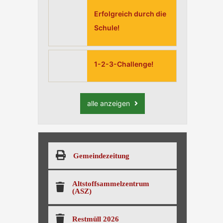
Erfolgreich durch die
Schule!
1-2-3-Challenge!
alle anzeigen
Gemeindezeitung
Altstoffsammelzentrum
(ASZ)
Restmüll 2026