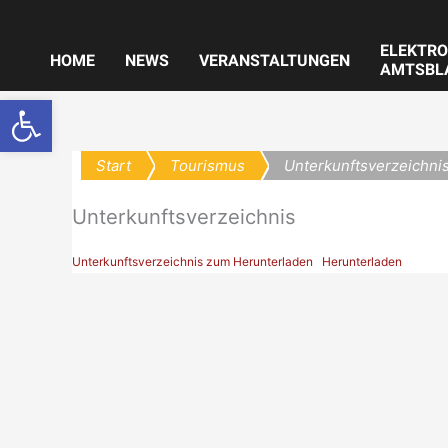
Zum
Inhalt
ELEKTRO
springen
HOME
NEWS
VERANSTALTUNGEN
AMTSBL
Werkzeugleiste öffnen
Start
Tourismus
Unterkunftsverzeichni
Unterkunftsverzeichnis
Unterkunftsverzeichnis zum Herunterladen
Herunterladen