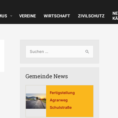
N
MUS
VEREINE
WIRTSCHAFT
ZIVILSCHUTZ
KÄ
S
u
c
Gemeinde News
h
e
n
Fertigstellung
n
Agrarweg
Schulstraße
a
c