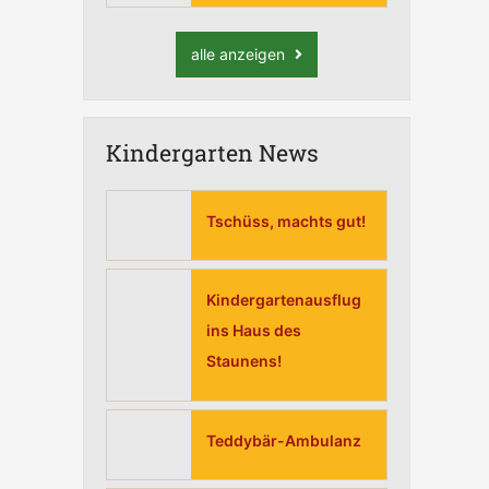
alle anzeigen
Kindergarten News
Tschüss, machts gut!
Kindergartenausflug
ins Haus des
Staunens!
Teddybär-Ambulanz