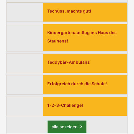
Tschüss, machts gut!
Kindergartenausflug ins Haus des
Staunens!
Teddybär-Ambulanz
Erfolgreich durch die Schule!
1-2-3-Challenge!
alle anzeigen