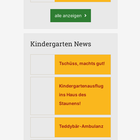
alle anzeigen
Kindergarten News
Tschüss, machts gut!
Kindergartenausflug
ins Haus des
Staunens!
Teddybär-Ambulanz