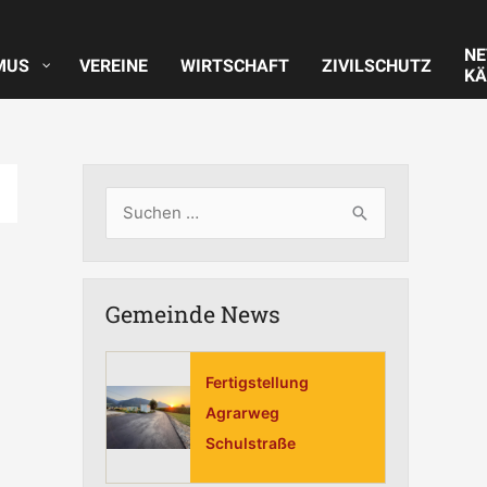
N
MUS
VEREINE
WIRTSCHAFT
ZIVILSCHUTZ
KÄ
S
u
c
Gemeinde News
h
e
n
Fertigstellung
n
Agrarweg
Schulstraße
a
c