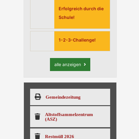
Erfolgreich durch die
Schule!
1-2-3-Challenge!
alle anzeigen
Gemeindezeitung
Altstoffsammelzentrum
(ASZ)
Restmüll 2026