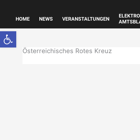
Zum
Inhalt
ELEKTRO
springen
HOME
NEWS
VERANSTALTUNGEN
AMTSBL
Werkzeugleiste öffnen
Österreichisches Rotes Kreuz