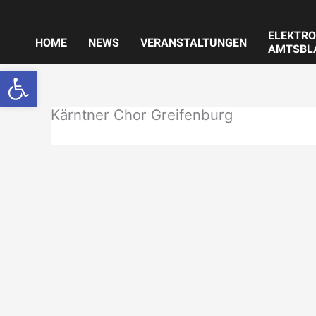
Zum
Inhalt
ELEKTRO
springen
HOME
NEWS
VERANSTALTUNGEN
AMTSBL
Werkzeugleiste öffnen
Kärntner Chor Greifenburg