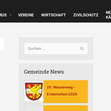
N
MUS
VEREINE
WIRTSCHAFT
ZIVILSCHUTZ
KÄ
S
u
c
Gemeinde News
h
e
n
20. Wasserweg –
n
Erlebnisfest 2026
a
c