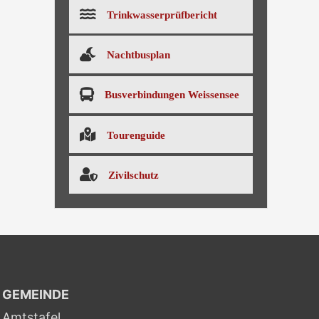
Trinkwasserprüfbericht
Nachtbusplan
Busverbindungen Weissensee
Tourenguide
Zivilschutz
GEMEINDE
Amtstafel