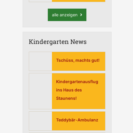
alle anzeigen
Kindergarten News
Tschüss, machts gut!
Kindergartenausflug
ins Haus des
Staunens!
Teddybär-Ambulanz