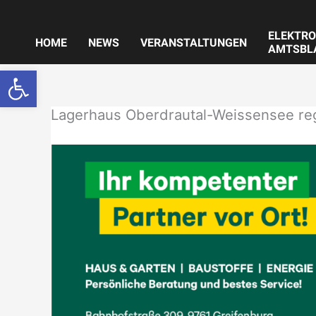
Zum
Inhalt
ELEKTRO
springen
HOME
NEWS
VERANSTALTUNGEN
AMTSBL
Werkzeugleiste öffnen
Lagerhaus Oberdrautal-Weissensee re