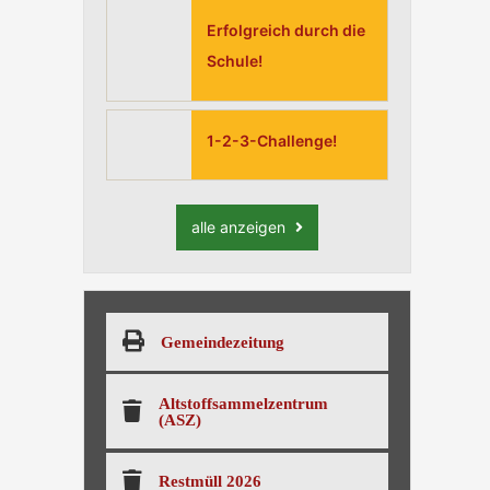
Erfolgreich durch die
Schule!
1-2-3-Challenge!
alle anzeigen
Gemeindezeitung
Altstoffsammelzentrum
(ASZ)
Restmüll 2026