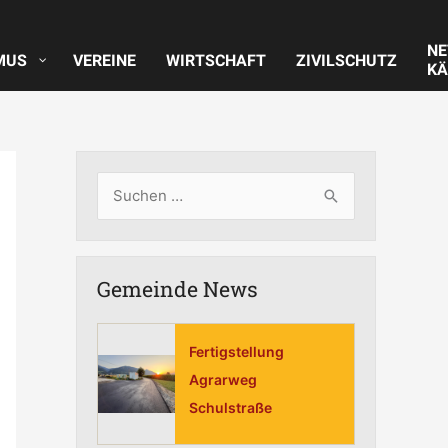
N
MUS
VEREINE
WIRTSCHAFT
ZIVILSCHUTZ
KÄ
S
u
c
Gemeinde News
h
e
n
Fertigstellung
n
Agrarweg
Schulstraße
a
c