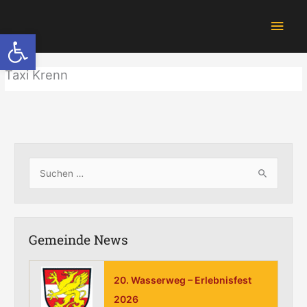
Zum
Hau
Inhalt
Werkzeugleiste öffnen
springen
Taxi Krenn
S
u
c
h
Gemeinde News
e
n
20. Wasserweg – Erlebnisfest
n
2026
a