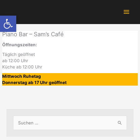
Zum
Hau
Inhalt
Werkzeugleiste öffnen
springen
Piano Bar – Sam’s Café
Öffnungszeiten:
Täglich geöffnet
ab 12:00 Uhr
Küche ab 12:00 Uhr
Mittwoch Ruhetag
Donnerstag ab 17 Uhr geöffnet
S
u