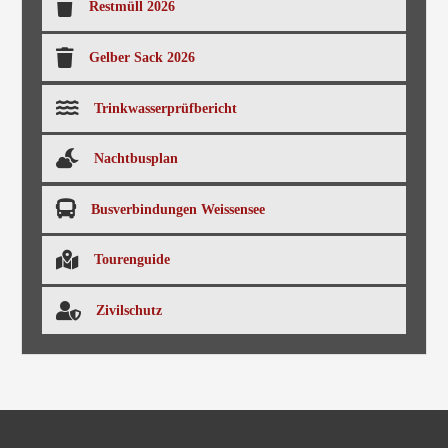
Restmüll 2026
Gelber Sack 2026
Trinkwasserprüfbericht
Nachtbusplan
Busverbindungen Weissensee
Tourenguide
Zivilschutz