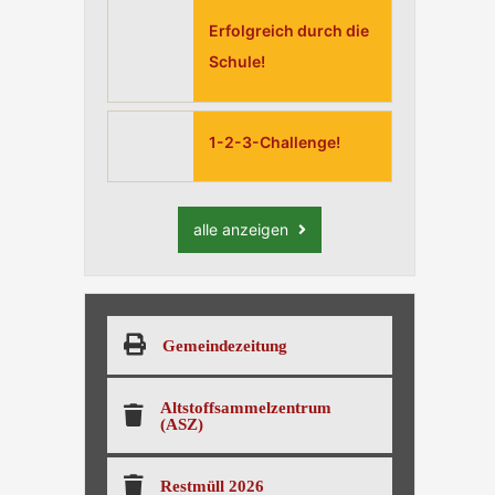
Erfolgreich durch die
Schule!
1-2-3-Challenge!
alle anzeigen
Gemeindezeitung
Altstoffsammelzentrum
(ASZ)
Restmüll 2026