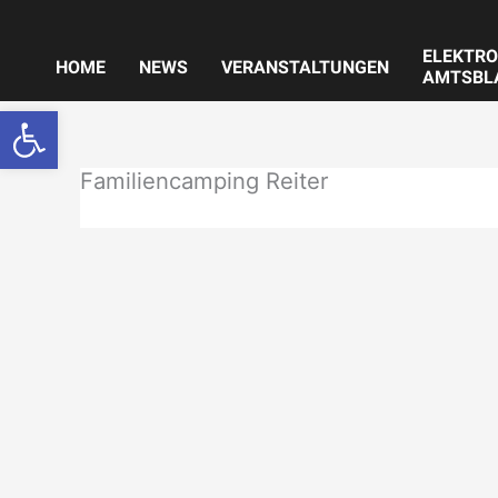
Zum
Inhalt
ELEKTRO
springen
HOME
NEWS
VERANSTALTUNGEN
AMTSBL
Werkzeugleiste öffnen
Familiencamping Reiter