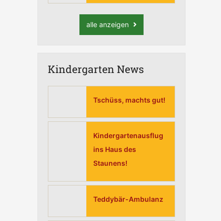
alle anzeigen
Kindergarten News
Tschüss, machts gut!
Kindergartenausflug
ins Haus des
Staunens!
Teddybär-Ambulanz