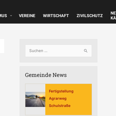
N
MUS
VEREINE
WIRTSCHAFT
ZIVILSCHUTZ
KÄ
S
u
c
Gemeinde News
h
e
n
Fertigstellung
n
Agrarweg
Schulstraße
a
c