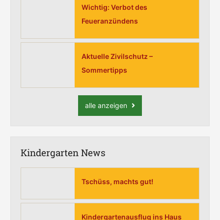
Wichtig: Verbot des
Feueranzündens
Aktuelle Zivilschutz –
Sommertipps
alle anzeigen
Kindergarten News
Tschüss, machts gut!
Kindergartenausflug ins Haus