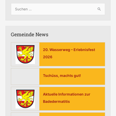
S
u
c
h
Gemeinde News
e
n
20. Wasserweg – Erlebnisfest
n
2026
a
c
h
Tschüss, machts gut!
:
Aktuelle Informationen zur
Badedermatitis