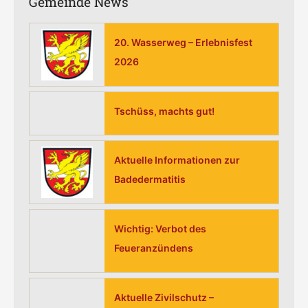
Gemeinde News
e
n
20. Wasserweg – Erlebnisfest
n
2026
a
c
h
Tschüss, machts gut!
:
Aktuelle Informationen zur
Badedermatitis
Wichtig: Verbot des
Feueranzündens
Aktuelle Zivilschutz –