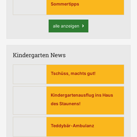
Sommertipps
alle anzeigen
Kindergarten News
Tschüss, machts gut!
Kindergartenausflug ins Haus
des Staunens!
Teddybär-Ambulanz