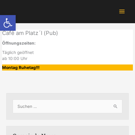
Zum
Hau
Inhalt
Werkzeugleiste öffnen
springen
Café am Platz´l (Pub)
Öffnungszeiten:
Täglich geöffnet
ab 10:00 Uhr
Montag Ruhetag!!!
S
u
c
h