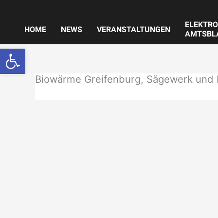
Zum
Inhalt
ELEKTRO
springen
HOME
NEWS
VERANSTALTUNGEN
AMTSBL
Werkzeugleiste öffnen
Biowärme Greifenburg, Sägewerk und 