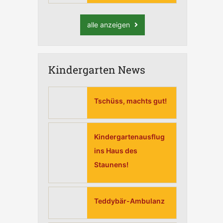
alle anzeigen
Kindergarten News
Tschüss, machts gut!
Kindergartenausflug
ins Haus des
Staunens!
Teddybär-Ambulanz