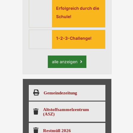
Erfolgreich durch die
Schule!
1-2-3-Challenge!
alle anzeigen
Gemeindezeitung
Altstoffsammelzentrum
(ASZ)
Restmüll 2026