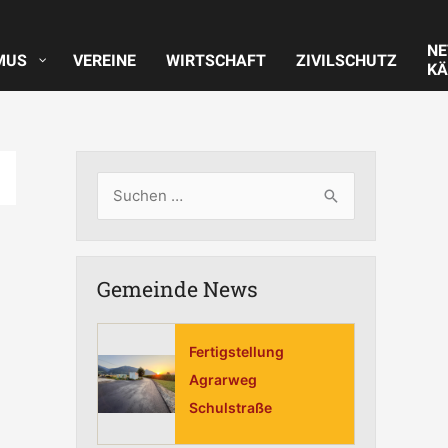
N
MUS
VEREINE
WIRTSCHAFT
ZIVILSCHUTZ
KÄ
S
u
c
Gemeinde News
h
e
n
Fertigstellung
n
Agrarweg
Schulstraße
a
c