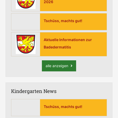
2026
Tschüss, machts gut!
Aktuelle Informationen zur
Badedermatitis
alle anzeigen
Kindergarten News
Tschüss, machts gut!