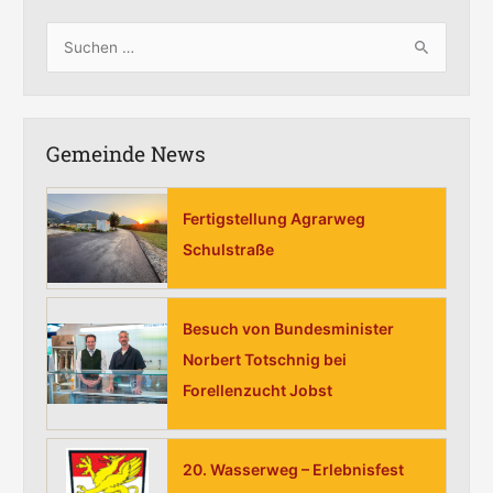
S
u
c
h
Gemeinde News
e
n
Fertigstellung Agrarweg
n
Schulstraße
a
c
h
Besuch von Bundesminister
:
Norbert Totschnig bei
Forellenzucht Jobst
20. Wasserweg – Erlebnisfest