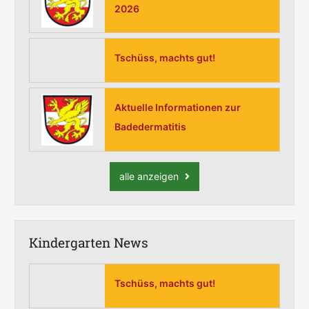
2026
Tschüss, machts gut!
Aktuelle Informationen zur
Badedermatitis
alle anzeigen
Kindergarten News
Tschüss, machts gut!