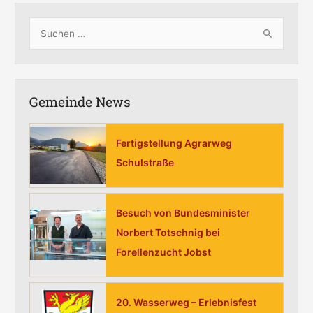
S
u
c
h
Gemeinde News
e
n
Fertigstellung Agrarweg
n
Schulstraße
a
c
h
Besuch von Bundesminister
:
Norbert Totschnig bei
Forellenzucht Jobst
20. Wasserweg – Erlebnisfest