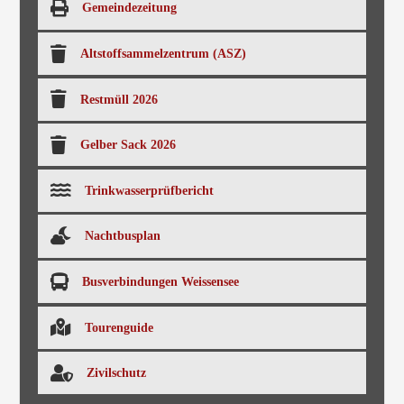
Gemeindezeitung
Altstoffsammelzentrum (ASZ)
Restmüll 2026
Gelber Sack 2026
Trinkwasserprüfbericht
Nachtbusplan
Busverbindungen Weissensee
Tourenguide
Zivilschutz