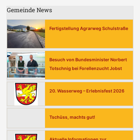
u
Gemeinde News
c
h
e
Fertigstellung Agrarweg Schulstraße
n
n
a
Besuch von Bundesminister Norbert
c
Totschnig bei Forellenzucht Jobst
h
:
20. Wasserweg – Erlebnisfest 2026
Tschüss, machts gut!
Aktuelle Informationen zur