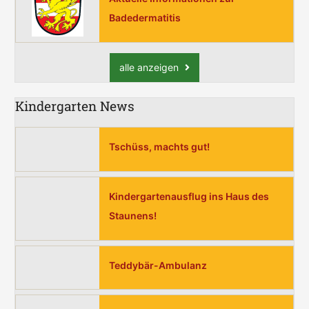
Badedermatitis
alle anzeigen
Kindergarten News
Tschüss, machts gut!
Kindergartenausflug ins Haus des
Staunens!
Teddybär-Ambulanz