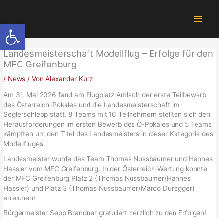
Zum
Hau
Inhalt
Werkzeugleiste öffnen
springen
Landesmeisterschaft Modellflug – Erfolge für den
MFC Greifenburg
/
News
/ Von
Alexander Kurz
Am 31. Mai 2026 fand am Flugplatz Amlach der erste Teilbewerb
des Österreich-Pokales und die Landesmeisterschaft im
Seglerschlepp statt. 8 Teams mit 16 Teilnehmern stellten sich den
Herausforderungen im ersten Bewerb des Ö-Pokales und 5 Teams
kämpften um den Titel des Landesmeisters in dieser Kategorie des
Modellfluges.
Landesmeister wurde das Team Thomas Nussbaumer und Hannes
Hassler vom MFC Greifenburg. In der Österreich-Wertung konnte
der MFC Greifenburg Platz 2 (Thomas Nussbaumer/Hannes
Hassler) und Platz 3 (Thomas Nussbaumer/Marco Duregger)
erreichen!
Bürgermeister Sepp Brandner gratuliert herzlich zu den Erfolgen!