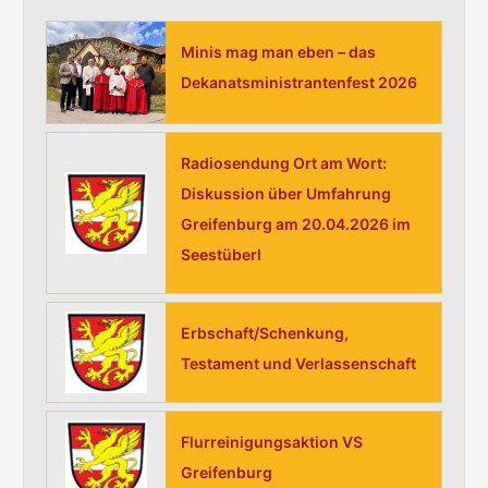
e
n
Minis mag man eben – das
n
Dekanatsministrantenfest 2026
a
c
h
Radiosendung Ort am Wort:
:
Diskussion über Umfahrung
Greifenburg am 20.04.2026 im
Seestüberl
Erbschaft/Schenkung,
Testament und Verlassenschaft
Flurreinigungsaktion VS
Greifenburg