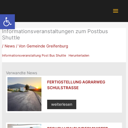
Zum
Hau
Inhalt
Werkzeugleiste öffnen
springen
Informationsveranstaltungen zum Postbus
Shuttle
/
News
/ Von
Gemeinde Greifenburg
Informationsveranstaltung Post Bus Shuttle
Herunterladen
Verwandte News
FERTIGSTELLUNG AGRARWEG
SCHULSTRASSE
weiterlesen