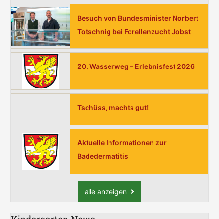
a
Besuch von Bundesminister Norbert
c
Totschnig bei Forellenzucht Jobst
h
:
20. Wasserweg – Erlebnisfest 2026
Tschüss, machts gut!
Aktuelle Informationen zur
Badedermatitis
alle anzeigen
Kindergarten News