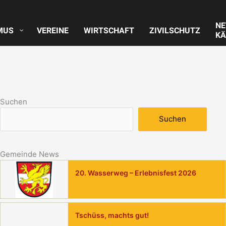
N
MUS
VEREINE
WIRTSCHAFT
ZIVILSCHUTZ
KÄ
Suchen
Suchen
Gemeinde News
20. Wasserweg – Erlebnisfest 2026
Tschüss, machts gut!