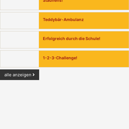
Staunens!
Teddybär-Ambulanz
Erfolgreich durch die Schule!
1-2-3-Challenge!
alle anzeigen