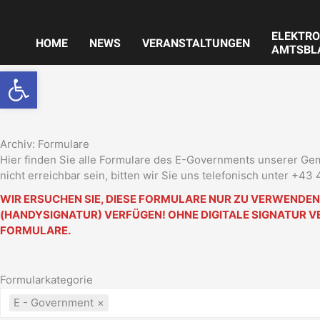
Zum
Inhalt
ELEKTRO
springen
HOME
NEWS
VERANSTALTUNGEN
AMTSBL
Werkzeugleiste öffnen
Archiv: Formulare
Hier finden Sie alle Formulare des E-Governments unserer Ge
nicht erreichbar sein, bitten wir Sie uns telefonisch unter +43
WIR ERSUCHEN SIE, DIESE FORMULARE NUR ZU VERWENDEN, 
(HANDYSIGNATUR) VERFÜGEN! OHNE DIGITALE SIGNATUR VE
FORMULARE.
Formularkategorie
E - Government
×