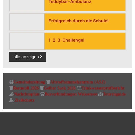
Teddybär-Ambulanz
Erfolgreich durch die Schule!
1-2-3-Challenge!
alle anzeigen
Gemeindezeitung
Altstoffsammelzentrum (ASZ)
Restmüll 2026
Gelber Sack 2026
Trinkwasserprüfbericht
Nachtbusplan
Busverbindungen Weissensee
Tourenguide
Zivilschutz