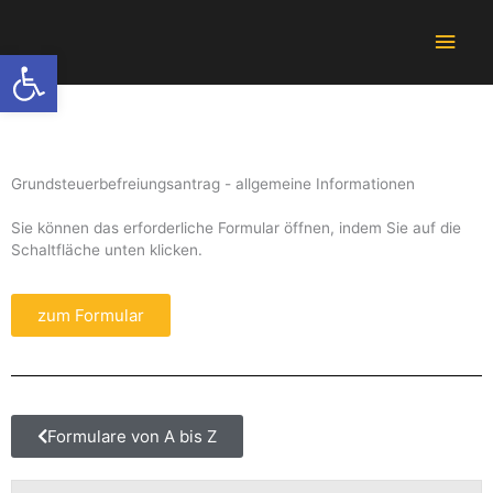
Zum
Hau
Inhalt
Werkzeugleiste öffnen
springen
Grundsteuerbefreiungsantrag - allgemeine Informationen
Sie können das erforderliche Formular öffnen, indem Sie auf die
Schaltfläche unten klicken.
zum Formular
Formulare von A bis Z