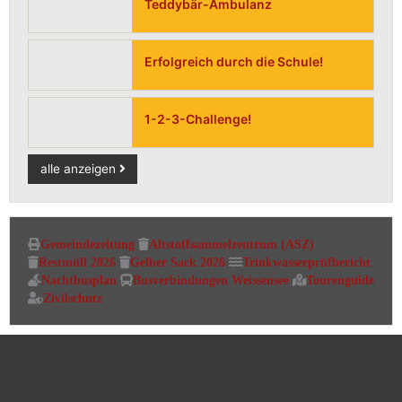
Teddybär-Ambulanz
Erfolgreich durch die Schule!
1-2-3-Challenge!
alle anzeigen
Gemeindezeitung
Altstoffsammelzentrum (ASZ)
Restmüll 2026
Gelber Sack 2026
Trinkwasserprüfbericht
Nachtbusplan
Busverbindungen Weissensee
Tourenguide
Zivilschutz