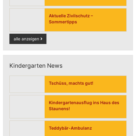
Aktuelle Zivilschutz –
Sommertipps
alle anzeigen
Kindergarten News
Tschüss, machts gut!
Kindergartenausflug ins Haus des
Staunens!
Teddybär-Ambulanz