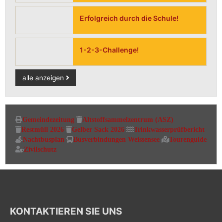
Erfolgreich durch die Schule!
1-2-3-Challenge!
alle anzeigen
Gemeindezeitung
Altstoffsammelzentrum (ASZ)
Restmüll 2026
Gelber Sack 2026
Trinkwasserprüfbericht
Nachtbusplan
Busverbindungen Weissensee
Tourenguide
Zivilschutz
KONTAKTIEREN SIE UNS