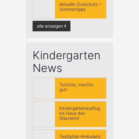
Aktuelle Zivilschutz –
Sommertipps
alle anzeigen
Kindergarten
News
Tschüss, machts
gut!
Kindergartenausflug
ins Haus des
Staunens!
Teddybär-Ambulanz