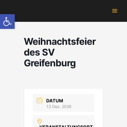
Zum
Hau
Inhalt
Werkzeugleiste öffnen
springen
Weihnachtsfeier
des SV
Greifenburg
DATUM
13 Dez. 2026