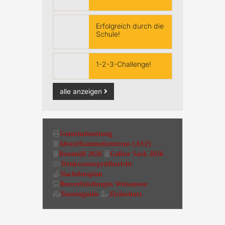
Erfolgreich durch die
Schule!
1-2-3-Challenge!
alle anzeigen
Gemeindezeitung
Altstoffsammelzentrum (ASZ)
Restmüll 2026
Gelber Sack 2026
Trinkwasserprüfbericht
Nachtbusplan
Busverbindungen Weissensee
Tourenguide
Zivilschutz