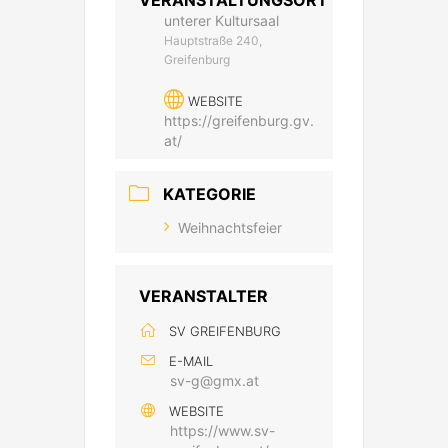
VERANSTALTUNGSORT
unterer Kultursaal
Hauptstraße 240,
Greifenburg
WEBSITE
https://greifenburg.gv.
at/
KATEGORIE
Weihnachtsfeier
VERANSTALTER
SV GREIFENBURG
E-MAIL
sv-g@gmx.at
WEBSITE
https://www.sv-