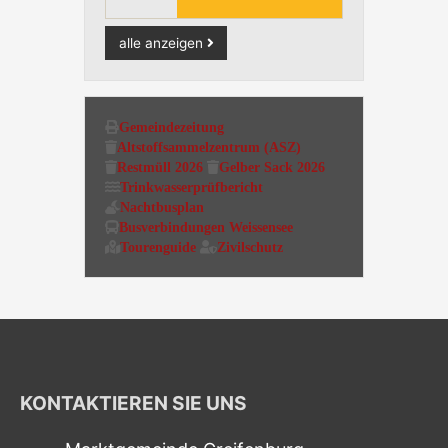
alle anzeigen
Gemeindezeitung
Altstoffsammelzentrum (ASZ)
Restmüll 2026
Gelber Sack 2026
Trinkwasserprüfbericht
Nachtbusplan
Busverbindungen Weissensee
Tourenguide
Zivilschutz
KONTAKTIEREN SIE UNS