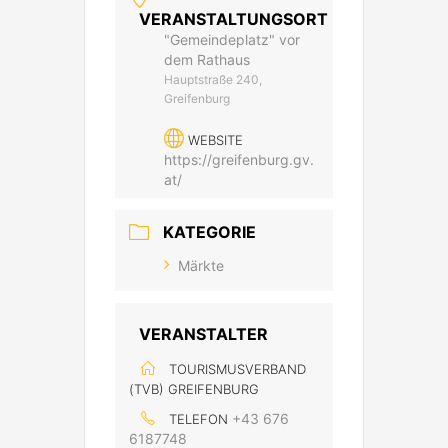
VERANSTALTUNGSORT
"Gemeindeplatz" vor
dem Rathaus
Hauptstraße 240,
Greifenburg
WEBSITE
https://greifenburg.gv.
at/
KATEGORIE
Märkte
VERANSTALTER
TOURISMUSVERBAND
(TVB) GREIFENBURG
+43 676
TELEFON
6187748