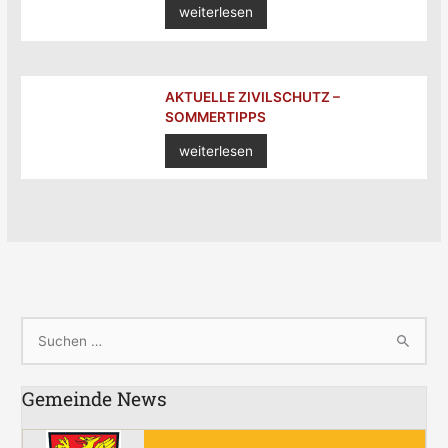
weiterlesen
AKTUELLE ZIVILSCHUTZ –
SOMMERTIPPS
weiterlesen
S
u
Gemeinde News
c
h