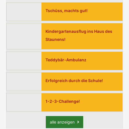
Tschüss, machts gut!
Kindergartenausflug ins Haus des
Staunens!
Teddybär-Ambulanz
Erfolgreich durch die Schule!
1-2-3-Challenge!
alle anzeigen