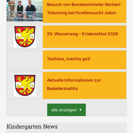
Besuch von Bundesminister Norbert
c
Totschnig bei Forellenzucht Jobst
h
:
20. Wasserweg – Erlebnisfest 2026
Tschüss, machts gut!
Aktuelle Informationen zur
Badedermatitis
alle anzeigen
Kindergarten News