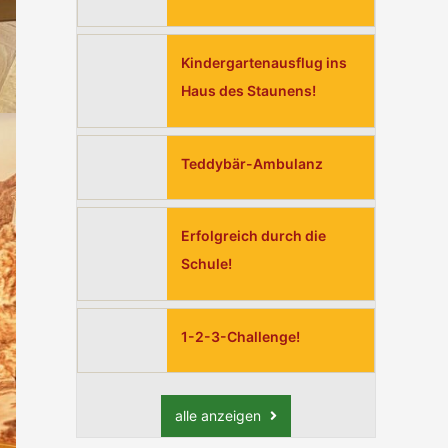
Kindergartenausflug ins
Haus des Staunens!
Teddybär-Ambulanz
Erfolgreich durch die
Schule!
1-2-3-Challenge!
alle anzeigen