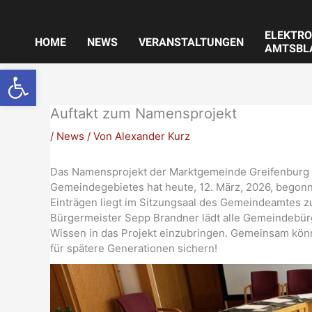
Zum
Inhalt
ELEKTRO
springen
HOME
NEWS
VERANSTALTUNGEN
AMTSBL
Werkzeugleiste öffnen
Auftakt zum Namensprojekt
/
News
/ Von
Alexander Kurz
Das Namensprojekt der Marktgemeinde Greifenburg 
Gemeindegebietes hat heute, 12. März, 2026, begon
Einträgen liegt im Sitzungsaal des Gemeindeamtes zu
Bürgermeister Sepp Brandner lädt alle Gemeindebürge
Wissen in das Projekt einzubringen. Gemeinsam kön
für spätere Generationen sichern!