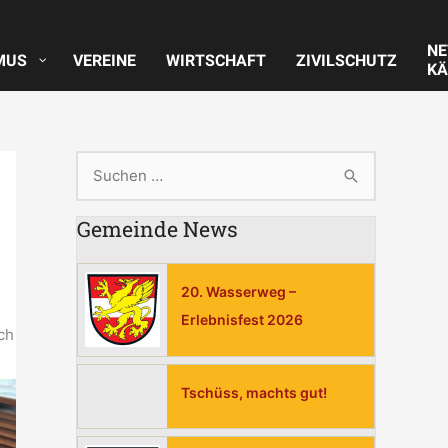
N
MUS
VEREINE
WIRTSCHAFT
ZIVILSCHUTZ
KÄ
S
u
Gemeinde News
c
h
20. Wasserweg –
e
Erlebnisfest 2026
n
ch
n
a
Tschüss, machts gut!
c