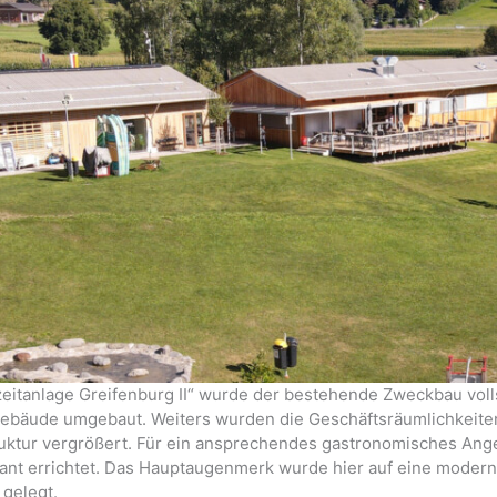
eitanlage Greifenburg II“ wurde der bestehende Zweckbau volls
ebäude umgebaut. Weiters wurden die Geschäftsräumlichkeiten 
struktur vergrößert. Für ein ansprechendes gastronomisches An
nt errichtet. Das Hauptaugenmerk wurde hier auf eine moderne,
 gelegt.