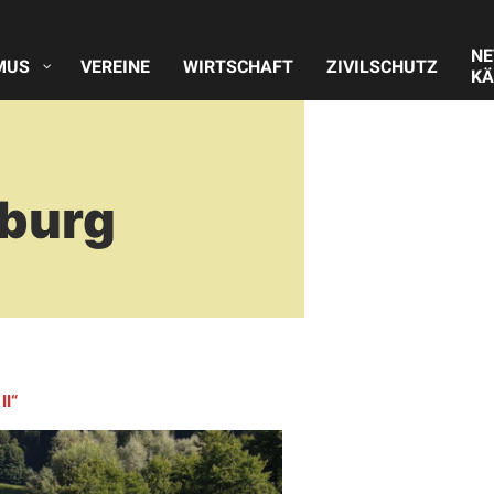
N
MUS
VEREINE
WIRTSCHAFT
ZIVILSCHUTZ
KÄ
burg
II“