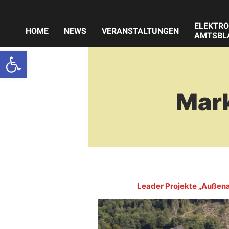
Zum
Inhalt
ELEKTRO
springen
HOME
NEWS
VERANSTALTUNGEN
AMTSBL
Werkzeugleiste öffnen
Mar
Leader Projekte „Außena