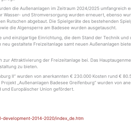
urden die Außenanlagen im Zeitraum 2024/2025 umfangreich ern
n zur Wasser- und Stromversorgung wurden erneuert, ebenso w
den Rutschen abgebaut. Die Spielgeräte des bestehenden Spiel
 sowie die Algensperre am Badesee wurden ausgetauscht.
e und einzigartige Einrichtung, die dem Stand der Technik und 
Die neu gestaltete Freizeitanlage samt neuen Außenanlagen biet
zur Attraktivierung der Freizeitanlage bei. Das Hauptaugenme
staltung zu bieten.
enburg II“ wurden von anerkannten € 230.000 Kosten rund € 80.
m Projekt „Außenanlagen Badesee Greifenburg“ wurden von an
d und Europäischer Union gefördert.
ural-development-2014-2020/index_de.htm