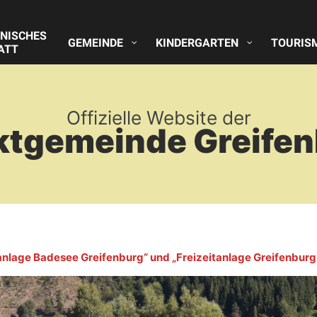
NISCHES
GEMEINDE
KINDERGARTEN
TOURIS
ATT
Offizielle Website der
ktgemeinde Greifen
nlage Badesee Greifenburg“ und „Freizeitanlage Greifenburg 