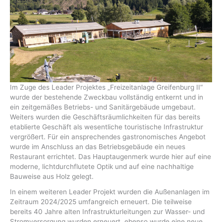
Im Zuge des Leader Projektes „Freizeitanlage Greifenburg II“
wurde der bestehende Zweckbau vollständig entkernt und in
ein zeitgemäßes Betriebs- und Sanitärgebäude umgebaut.
Weiters wurden die Geschäftsräumlichkeiten für das bereits
etablierte Geschäft als wesentliche touristische Infrastruktur
vergrößert. Für ein ansprechendes gastronomisches Angebot
wurde im Anschluss an das Betriebsgebäude ein neues
Restaurant errichtet. Das Hauptaugenmerk wurde hier auf eine
moderne, lichtdurchflutete Optik und auf eine nachhaltige
Bauweise aus Holz gelegt.
In einem weiteren Leader Projekt wurden die Außenanlagen im
Zeitraum 2024/2025 umfangreich erneuert. Die teilweise
bereits 40 Jahre alten Infrastrukturleitungen zur Wasser- und
Stromversorgung wurden erneuert, ebenso wurde eine neue