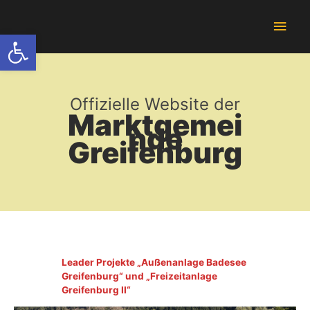
Zum
Hau
Inhalt
Werkzeugleiste öffnen
springen
Offizielle Website der
Marktgemei
nde
Greifenburg
Leader Projekte „Außenanlage Badesee
Greifenburg“ und „Freizeitanlage
Greifenburg II“